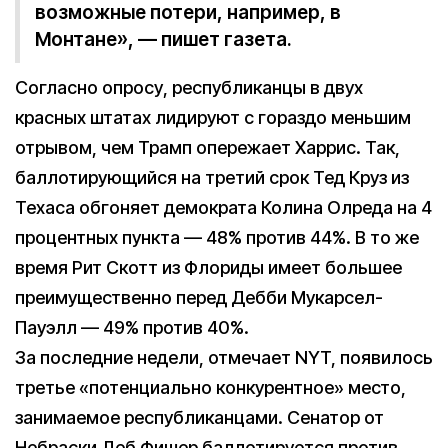
возможные потери, например, в
Монтане», — пишет газета.
Согласно опросу, республиканцы в двух
красных штатах лидируют с гораздо меньшим
отрывом, чем Трамп опережает Харрис. Так,
баллотирующийся на третий срок Тед Круз из
Техаса обгоняет демократа Колина Олреда на 4
процентных пункта — 48% против 44%. В то же
время Рит Скотт из Флориды имеет большее
преимущественно перед Дебби Мукарсел-
Пауэлл — 49% против 40%.
За последние недели, отмечает NYT, появилось
третье «потенциально конкурентное» место,
занимаемое республиканцами. Сенатор от
Небраски Деб Фишер баллотируется против