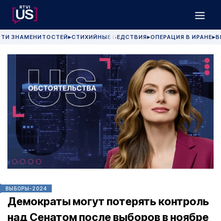
РТИ ЗНАМЕНИТОСТЕЙ
СТИХИЙНЫЕ БЕДСТВИЯ
ОПЕРАЦИЯ В ИРАНЕ
В
▶
▶
▶
ВЫБОРЫ-2024
Демократы могут потерять контроль
над Сенатом после выборов в ноябре