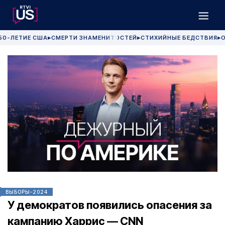
50-ЛЕТИЕ США
СМЕРТИ ЗНАМЕНИТОСТЕЙ
СТИХИЙНЫЕ БЕДСТВИЯ
О
▶
▶
▶
ВЫБОРЫ-2024
У демократов появились опасения за
кампанию Харрис — CNN