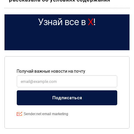
Узнай все в
X
!