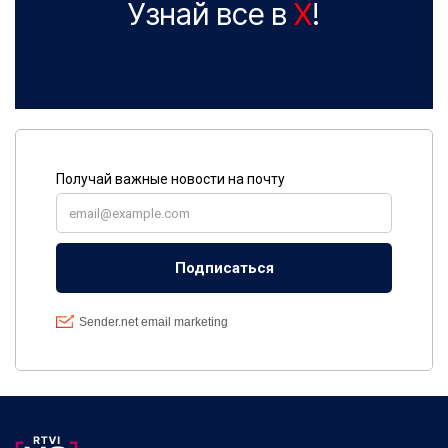
Узнай все в
X
!