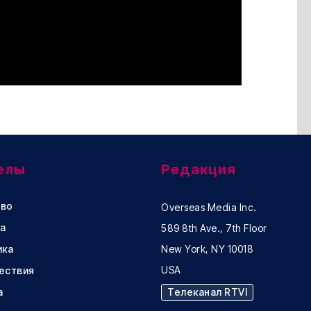
елы
Редакция
во
Overseas Media Inc.
а
589 8th Ave., 7th Floor
ика
New York, NY 10018
USA
ествия
а
Телеканал RTVI