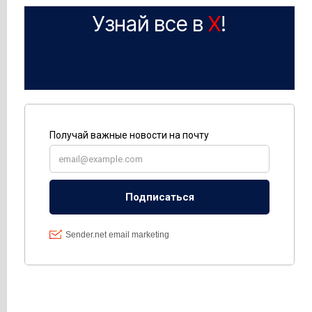
Узнай все в
X
!