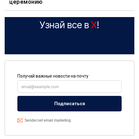
церемонию
Узнай все в
X
!