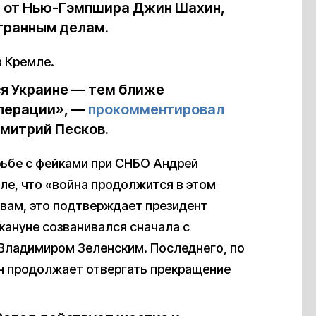
 от Нью-Гэмпшира Джин Шахин,
странным делам.
в Кремле.
я Украине — тем ближе
операции», —
прокомментировал
митрий Песков.
орьбе с фейками при СНБО Андрей
ле, что «война продолжится в этом
овам, это подтверждает президент
ануне созванивался сначала с
 Владимиром Зеленским. Последнего, по
ин продолжает отвергать прекращение