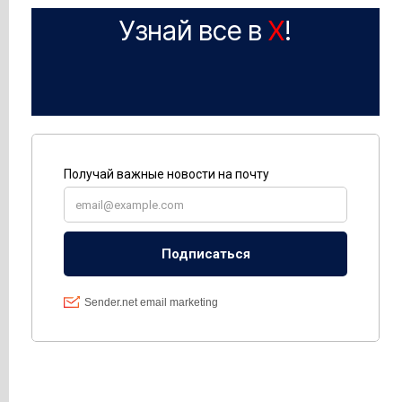
Узнай все в
X
!