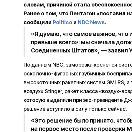
словам, причиной стала обеспокоеннос
Ранее о том, что Пентагон «поставил н
сообщили
Politico
и
NBC News
.
«Я думаю, что самое важное, что
превыше всего»: мы сначала долж
Соединенных Штатов», — заявил У
По данным NBC, заморозка коснется систе
осколочно-фугасных гаубичных боеприпасо
высокоточных ракетных систем GMLRS, а 
воздух» Stinger, ракет класса «воздух-во
которую выделили при экс-президенте Джо
решение вступило в силу только сейчас.
«Это решение было принято, чтоб
на первое место после проверки 