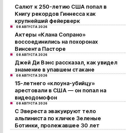
Салют к 250-летию США попал в
Книгу рекордов Гиннесса как
крупнейший фейерверк
08 АВГУСТА 2026
Актеры «Клана Сопрано»
воссоединились на похоронах
Винсента Пасторе
08 АВГУСТА 2026
Джей Ди Вэнс рассказал, как увидел
знамение в упавшем стакане
08 АВГУСТА 2026
15-летнего «клоуна-убийцу»
арестовали в США — он попал на
видеодомофон
08 АВГУСТА 2026
С Эвереста эвакуируют тело
альпиниста по кличке Зеленые
Ботинки, пролежавшее 30 лет