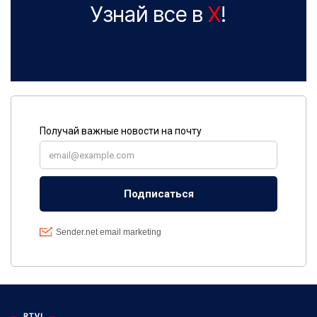
Узнай все в
X
!