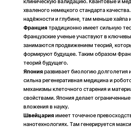
клиническую валидацию. Квантовые и мед
хваленого немецкого стандарта качества.
надёжности и глубине, там меньше хайпа 
Франция
традиционно имеет сильную тео
Французские ученые участвуют в ключев
занимаются продвижением теорий, которы
формируют будущее. Таким образом Франц
теорий будущего.
Япония
развивает биологию долголетия и
сильна регенеративная медицина и робот
механизмы клеточного старения и матери
свойствами. Япония делает ограниченные
вложения в науку.
Швейцария
имеет точечное превосходств
нанотехнологиях. Там генерируется макс