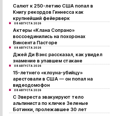
Салют к 250-летию США попал в
Книгу рекордов Гиннесса как
крупнейший фейерверк
08 АВГУСТА 2026
Актеры «Клана Сопрано»
воссоединились на похоронах
Винсента Пасторе
08 АВГУСТА 2026
Джей Ди Вэнс рассказал, как увидел
знамение в упавшем стакане
08 АВГУСТА 2026
15-летнего «клоуна-убийцу»
арестовали в США — он попал на
видеодомофон
08 АВГУСТА 2026
С Эвереста эвакуируют тело
альпиниста по кличке Зеленые
Ботинки, пролежавшее 30 лет