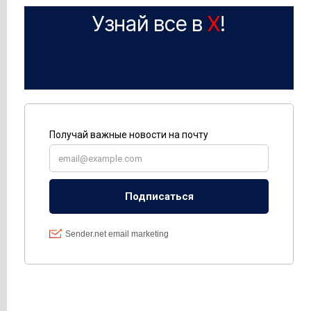
Узнай все в
X
!