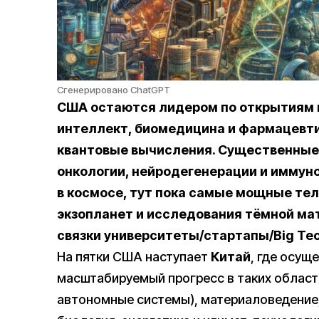
Сгенерировано ChatGPT
США остаются лидером по открытиям в
интеллект, биомедицина и фармацевти
квантовые вычисления. Существенные
онкологии, нейродегенерации и имму
в космосе, тут пока самые мощные те
экзопланет и исследования тёмной ма
связки университеты/стартапы/Big Tec
На пятки США наступает
Китай
, где осущ
масштабируемый прогресс в таких областя
автономные системы), материаловедение,