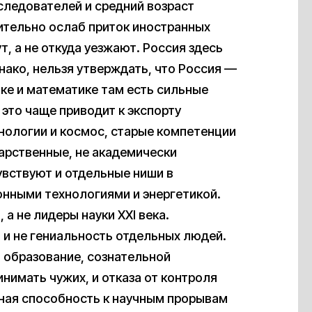
ледователей и средний возраст
чительно ослаб приток иностранных
т, а не откуда уезжают. Россия здесь
нако, нельзя утверждать, что Россия —
ике и математике там есть сильные
 это чаще приводит к экспорту
нологии и космос, старые компетенции
арственные, не академически
увствуют и отдельные ниши в
онными технологиями и энергетикой.
а не лидеры науки XXI века.
 и не гениальность отдельных людей.
 образование, сознательной
нимать чужих, и отказа от контроля
ьная способность к научным прорывам