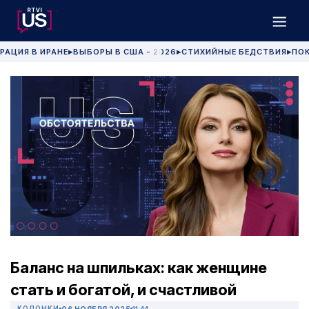
РАЦИЯ В ИРАНЕ
ВЫБОРЫ В США - 2026
СТИХИЙНЫЕ БЕДСТВИЯ
ПОК
▶
▶
▶
Баланс на шпильках: как женщине
стать и богатой, и счастливой
КОЛОНКИ
06 НОЯБРЯ 2025
11:44