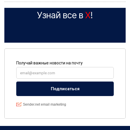
Узнай все в
X
!