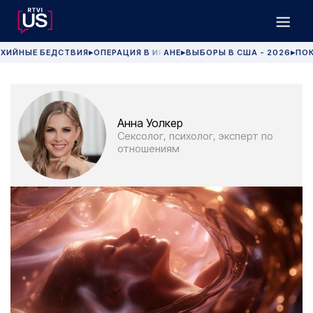
ХИЙНЫЕ БЕДСТВИЯ
ОПЕРАЦИЯ В ИРАНЕ
ВЫБОРЫ В США - 2026
ПОК
▶
▶
▶
Анна Уолкер
Сексолог, психолог, эксперт по
отношениям