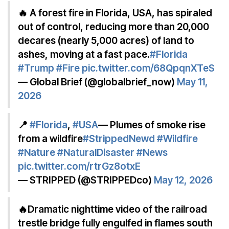
🔥 A forest fire in Florida, USA, has spiraled
out of control, reducing more than 20,000
decares (nearly 5,000 acres) of land to
ashes, moving at a fast pace.
#Florida
#Trump
#Fire
pic.twitter.com/68QpqnXTeS
— Global Brief (@globalbrief_now)
May 11,
2026
📍
#Florida
,
#USA
— Plumes of smoke rise
from a wildfire
#StrippedNewd
#Wildfire
#Nature
#NaturalDisaster
#News
pic.twitter.com/rtrGz8otxE
— STRIPPED (@STRIPPEDco)
May 12, 2026
🔥Dramatic nighttime video of the railroad
trestle bridge fully engulfed in flames south