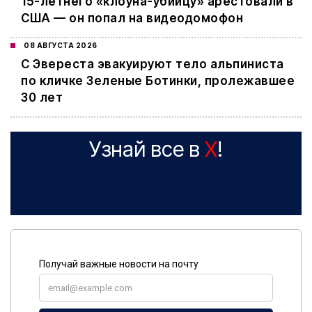
15-летнего «клоуна-убийцу» арестовали в
США — он попал на видеодомофон
08 АВГУСТА 2026
С Эвереста эвакуируют тело альпиниста
по кличке Зеленые Ботинки, пролежавшее
30 лет
Узнай все в
X
!