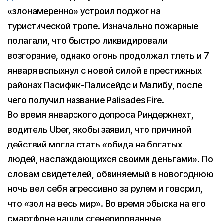
«злонамеренно» устроил поджог на
туристической тропе. Изначально пожарные
полагали, что быстро ликвидировали
возгорание, однако огонь продолжал тлеть и 7
января вспыхнул с новой силой в престижных
районах Пасифик-Палисейдс и Малибу, после
чего получил название Palisades Fire.
Во время январского допроса Риндеркнехт,
водитель Uber, якобы заявил, что причиной
действий могла стать «обида на богатых
людей, наслаждающихся своими деньгами». По
словам свидетелей, обвиняемый в новогоднюю
ночь вел себя агрессивно за рулем и говорил,
что «зол на весь мир». Во время обыска на его
смартфоне нашли сгенерированные