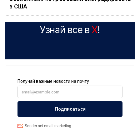
в США
Узнай все в
X
!