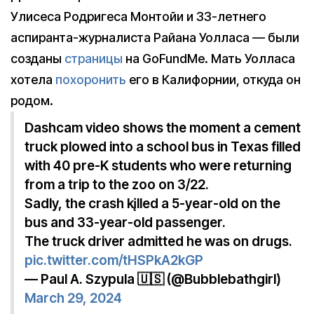
Улисеса Родригеса Монтойи и 33-летнего
аспиранта-журналиста Райана Уолласа — были
созданы
страницы
на GoFundMe. Мать Уолласа
хотела
похоронить
его в Калифорнии, откуда он
родом.
Dashcam video shows the moment a cement
truck plowed into a school bus in Texas filled
with 40 pre-K students who were returning
from a trip to the zoo on 3/22.
Sadly, the crash kįlled a 5-year-old on the
bus and 33-year-old passenger.
The truck driver admitted he was on drugs.
pic.twitter.com/tHSPkA2kGP
— Paul A. Szypula 🇺🇸 (@Bubblebathgirl)
March 29, 2024