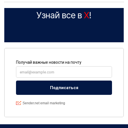
Узнай все в
X
!