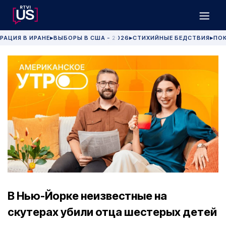
РАЦИЯ В ИРАНЕ
ВЫБОРЫ В США - 2026
СТИХИЙНЫЕ БЕДСТВИЯ
ПОК
▶
▶
▶
В Нью-Йорке неизвестные на
скутерах убили отца шестерых детей