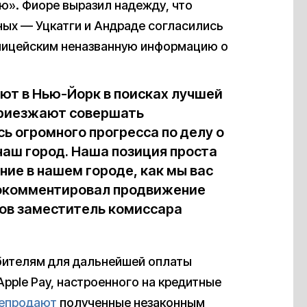
ю». Фиоре выразил надежду, что
ных — Уцкатги и Андраде согласились
олицейским неназванную информацию о
ют в Нью-Йорк в поисках лучшей
приезжают совершать
ь огромного прогресса по делу о
аш город. Наша позиция проста
ние в нашем городе, как мы вас
прокомментировал продвижение
тов заместитель комиссара
бителям для дальнейшей оплаты
pple Pay, настроенного на кредитные
епродают
полученные незаконным