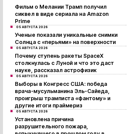
Фильм о Мелании Трамп получил
сиквел в виде сериала на Amazon
Prime
05 АВГУСТА 2026
Ученые показали уникальные снимки
Солнца с «перьями» на поверхности
05 АВГУСТА 2026
Почему ступень ракеты SpaceX
столкнулась с Луной и что это даст
науке, рассказал астрофизик
05 АВГУСТА 2026
Выборы в Конгресс США: победа
врача-мусульманина Эль-Сайеда,
проигрыш трамписта «фантому» и
другие итоги праймериз
05 АВГУСТА 2026
Установлена причина
разрушительного пожара,
вспыхнувшего в прошлом году в