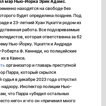
ил мэр Нью-Йорка Эрик Адамс.
ременно находятся на свободе без
которого будет определена позднее. Под
аде и 23-летний Хуан Уцкатги родом из
едственная работа. Все подозреваемые
опедистов, которая ответственна за 62
сему Нью-Йорку. Уцкатги и Андраде
 Роберта Ф. Кеннеди, но полицейские
их в Квинсе.
ть
организатор и главарь преступной
ор Парра, который скрылся
й судья в декабре 2023 года отпустил
по надзору. Инспектор полиции Нью-
ам, что Парра «убедил остальных
есто него» и что он «причинил много