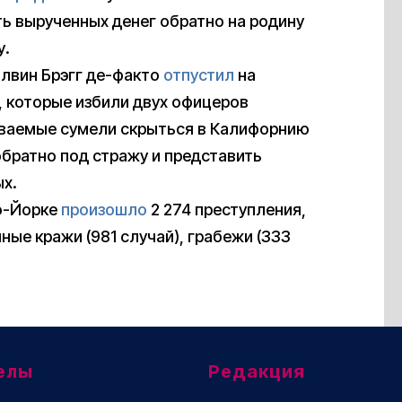
ь вырученных денег обратно на родину
у.
Элвин Брэгг де-факто
отпустил
на
, которые избили двух офицеров
еваемые сумели скрыться в Калифорнию
обратно под стражу и представить
х.
ью-Йорке
произошло
2 274 преступления,
ные кражи (981 случай), грабежи (333
елы
Редакция