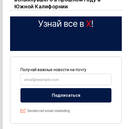
Южной Калифорнии
Узнай все в
X
!