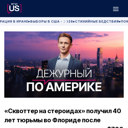
РАЦИЯ В ИРАНЕ
ВЫБОРЫ В США - 2026
СТИХИЙНЫЕ БЕДСТВИЯ
ПОК
▶
▶
▶
«Сквоттер на стероидах» получил 40
лет тюрьмы во Флориде после