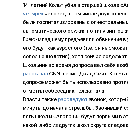
14-летний Кольт убил в старшей школе «А
четырех
человек, в том числе двух ровесн
были госпитализированы с огнестрельным
автоматического оружия по типу винтовки
Грею-младшему предъявили обвинения в у
его будут как взрослого (т.е. он не смож
совершеннолетия), хотя сейчас содержат
Школьник во время допроса вел себя возб
рассказал
CNN шериф Джад Смит. Кольта п
допросе может быть использовано против 
отметил собеседник телеканала.
Власти также
расследуют
звонок, который
минуты до начала стрельбы. Звонивший с
пять школ и «Апалачи» будут первыми в э
какой-либо из других школ округа следова