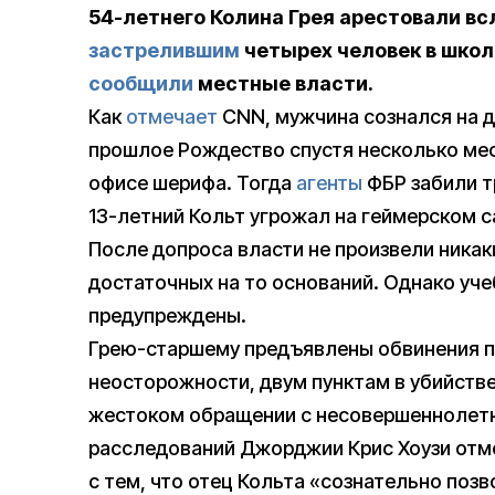
54-летнего Колина Грея арестовали вс
застрелившим
четырех человек в школ
сообщили
местные власти.
Как
отмечает
CNN, мужчина сознался на д
прошлое Рождество спустя несколько мес
офисе шерифа. Тогда
агенты
ФБР забили т
13-летний Кольт угрожал на геймерском с
После допроса власти не произвели никак
достаточных на то оснований. Однако уче
предупреждены.
Грею-старшему предъявлены обвинения по
неосторожности, двум пунктам в убийстве
жестоком обращении с несовершеннолет
расследований Джорджии Крис Хоузи отме
с тем, что отец Кольта «сознательно поз