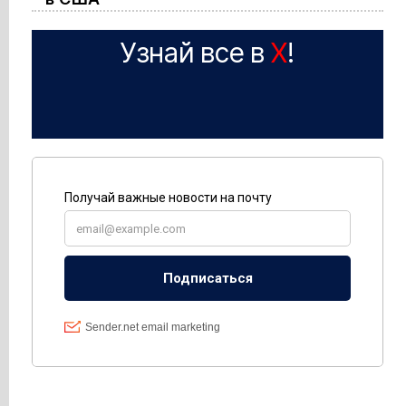
Узнай все в
X
!