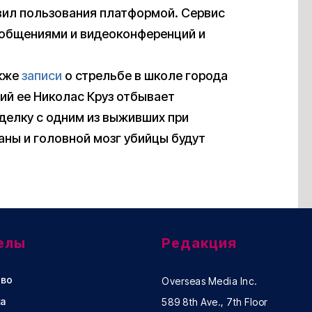
авил пользования платформой. Сервис
ообщениями и видеоконференций и
акже
записи
о стрельбе в школе города
ший ее Николас Круз отбывает
делку с одним из выживших при
аны и головной мозг убийцы будут
.
елы
Редакция
во
Overseas Media Inc.
а
589 8th Ave., 7th Floor