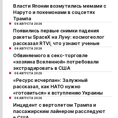
Власти Японии возмутились мемами с
Наруто и покемонами в соцсетях
Трампа
06 АВГУСТА 2026
Появились первые снимки падения
ракеты SpaceX на Луну: космогеолог
рассказал RTVI, что узнают ученые
06 АВГУСТА 2026
Обвиняемого в секс-торговле
«хозяина Вселенной» потребовали
экстрадировать в США
06 АВГУСТА 2026
«Ресурс исчерпан»: Залужный
рассказал, как НАТО нужно
«готовиться» к вступлению Украины
06 АВГУСТА 2026
Инцидент с вертолетом Трампа и
пассажирским лайнером расследуют
в США