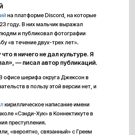
й
ий
на платформе Discord, на которые
23 году. В них мальчик выражал
 людям и публиковал фотографии
бу «в течение двух-трех лет».
 что я ничего не дал культуре. Я
елал», — писал автор публикаций.
 В офисе шерифа округа Джексон в
тельств в пользу этой версии нет, и
ал
кириллическое написание имени
школе «Сэнди-Хук» в Коннектикуте в
ния преступления.
или, «вероятно, связанный» с Греем