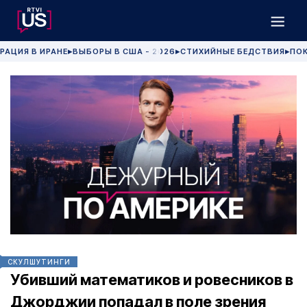
РАЦИЯ В ИРАНЕ
ВЫБОРЫ В США - 2026
СТИХИЙНЫЕ БЕДСТВИЯ
ПОК
▶
▶
▶
СКУЛШУТИНГИ
Убивший математиков и ровесников в
Джорджии попадал в поле зрения