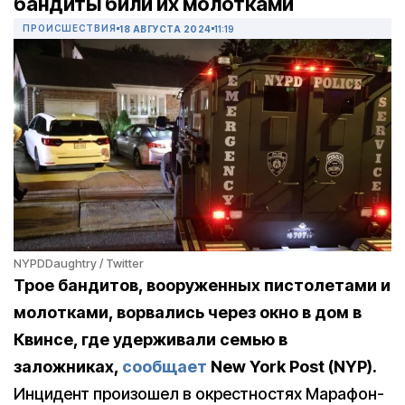
бандиты били их молотками
ПРОИСШЕСТВИЯ
18 АВГУСТА 2024
11:19
NYPDDaughtry / Twitter
Трое бандитов, вооруженных пистолетами и
молотками, ворвались через окно в дом в
Квинсе, где удерживали семью в
заложниках,
сообщает
New York Post (NYP).
Инцидент произошел в окрестностях Марафон-