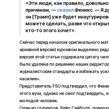
«Эти люди, как правило, довольно
причинам, —
сказал
Феникс. — Я д
он [Трамп] уже будет инаугурирова
можете сделать, разве что открыт
кто-то этого хочет».
Сейчас перед началом оригинального мат
архивной версии) курсивом выделено ред
версия этой статьи содержала цитату чело
была удалена по решению наших редактор
журналистские стандарты и избежать усил
насилие».
Представитель FSU подтвердил, что Фени
этого вуза, однако не смог подтвердить, н
молодой человек.
Один из студентов, Рейд Сейболд, поведа