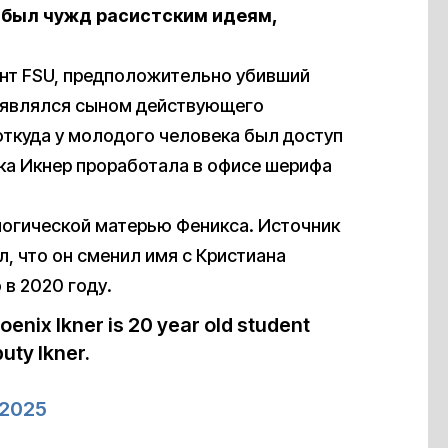
е был чужд расистским идеям,
дент FSU, предположительно убивший
, являлся сыном действующего
откуда у молодого человека был доступ
ика Икнер проработала в офисе шерифа
логической матерью Феникса. Источник
, что он сменил имя с Кристиана
 в 2020 году.
enix Ikner is 20 year old student
uty Ikner.
, 2025