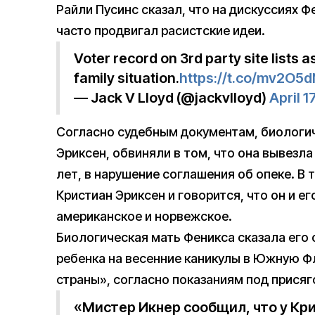
Райли Пусинс сказал, что на дискуссиях Ф
часто продвигал расистские идеи.
Voter record on 3rd party site lists 
family situation.
https://t.co/mv2O5
— Jack V Lloyd (@jackvlloyd)
April 1
Согласно судебным документам, биологи
Эриксен, обвиняли в том, что она вывезла
лет, в нарушение соглашения об опеке. В 
Кристиан Эриксен и говорится, что он и 
американское и норвежское.
Биологическая мать Феникса сказала его 
ребенка на весенние каникулы в Южную Фл
страны», согласно показаниям под присяг
«Мистер Икнер сообщил, что у Кр