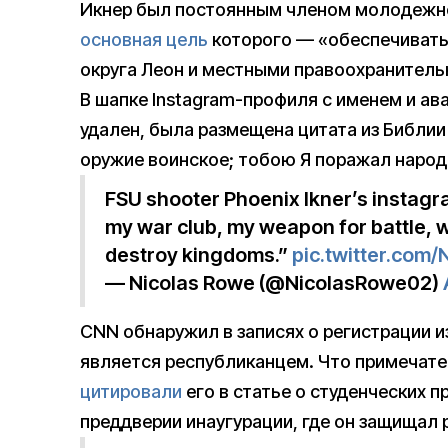
Икнер был постоянным членом молодежно
основная цель
которого — «обеспечиват
округа Леон и местными правоохранитель
В шапке Instagram-профиля с именем и ав
удален, была размещена цитата из Библии 
оружие воинское; тобою Я поражал народ
FSU shooter Phoenix Ikner’s instagr
my war club, my weapon for battle, wi
destroy kingdoms.”
pic.twitter.com
— Nicolas Rowe (@NicolasRowe02)
CNN обнаружил в записях о регистрации и
является республиканцем. Что примечате
цитировали
его в статье о студенческих 
преддверии инаугурации, где он защищал 