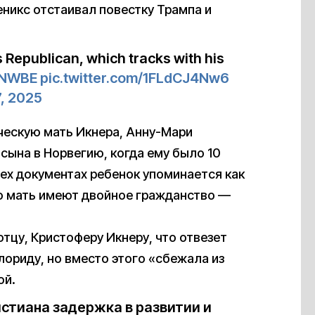
еникс отстаивал повестку Трампа и
as Republican, which tracks with his
dNWBE
pic.twitter.com/1FLdCJ4Nw6
7, 2025
ческую мать Икнера, Анну-Мари
 сына в Норвегию, когда ему было 10
тех документах ребенок упоминается как
его мать имеют двойное гражданство —
отцу, Кристоферу Икнеру, что отвезет
ориду, но вместо этого «сбежала из
ой.
истиана задержка в развитии и