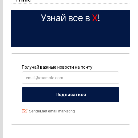
Узнай все в
X
!