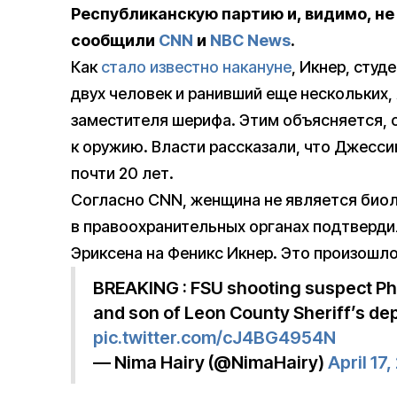
Республиканскую партию и, видимо, н
сообщили
СNN
и
NBC News
.
Как
стало известно накануне
, Икнер, сту
двух человек и ранивший еще нескольких
заместителя шерифа. Этим объясняется, 
к оружию. Власти рассказали, что Джесс
почти 20 лет.
Согласно CNN, женщина не является био
в правоохранительных органах подтвердил
Эриксена на Феникс Икнер. Это произошло
BREAKING : FSU shooting suspect Pho
and son of Leon County Sheriff’s dep
pic.twitter.com/cJ4BG4954N
— Nima Hairy (@NimaHairy)
April 17