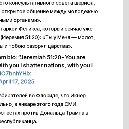
го консультативного совета шерифа,
ь открытое общение между молодежью
ными органами».
атаркой Феникса, который сейчас уже
(Иеремия 51:20): «Ты у Меня — молот,
ы и тобою разорял царства».
am bio: “Jeremiah 51:20- You are
th you I shatter nations, with you I
/NO7bnhYHIx
April 17, 2025
збирателей во Флориде, что Икнер
льно, в январе этого года СМИ
протестах против Дональда Трампа в
республиканца.