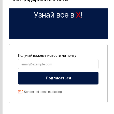
Узнай все в
X
!