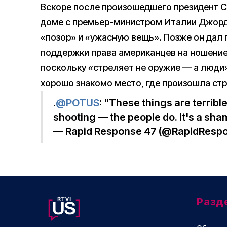
Вскоре после произошедшего президент 
доме с премьер-министром Италии Джо
«позор» и «ужасную вещь». Позже он дал п
поддержки права американцев на ношение
поскольку «стреляет не оружие — а люди»
хорошо знакомо место, где произошла стр
.
@POTUS
: "These things are terribl
shooting — the people do. It's a sha
— Rapid Response 47 (@RapidResp
Разд