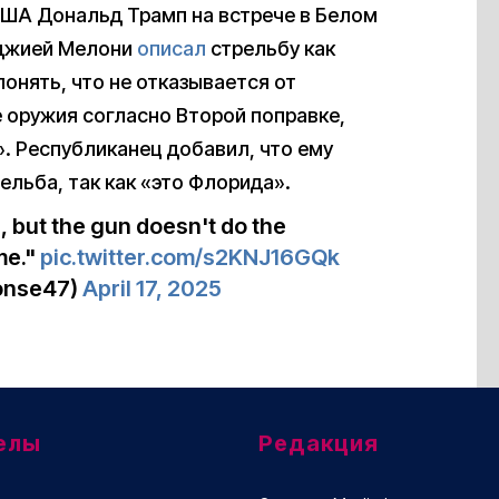
США Дональд Трамп на встрече в Белом
рджией Мелони
описал
стрельбу как
онять, что не отказывается от
 оружия согласно Второй поправке,
. Республиканец добавил, что ему
ельба, так как «это Флорида».
e, but the gun doesn't do the
me."
pic.twitter.com/s2KNJ16GQk
onse47)
April 17, 2025
елы
Редакция