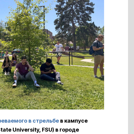
реваемого в стрельбе
в кампусе
te University, FSU) в городе