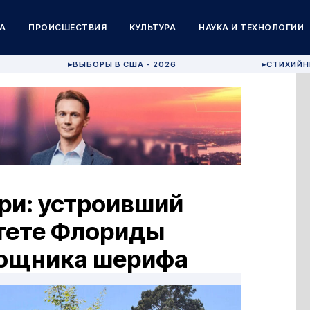
А
ПРОИСШЕСТВИЯ
КУЛЬТУРА
НАУКА И ТЕХНОЛОГИИ
ВЫБОРЫ В США - 2026
СТИХИЙН
▶
▶
ери: устроивший
итете Флориды
мощника шерифа