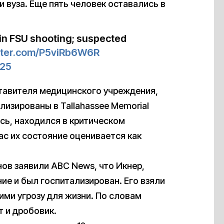
 вуза. Еще пять человек оставались в
 in FSU shooting; suspected
itter.com/P5viRb6W6R
025
тавителя медицинского учреждения,
лизированы в Tallahassee Memorial
ось, находился в критическом
с их состояние оценивается как
ов заявили ABC News, что Икнер,
ие и был госпитализирован. Его взяли
ми угрозу для жизни. По словам
т и дробовик.