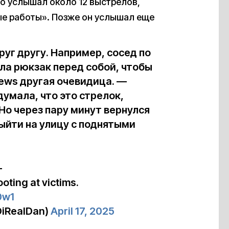
то услышал около 12 выстрелов,
ые работы». Позже он услышал еще
уг другу. Например, сосед по
ила рюкзак перед собой, чтобы
ews другая очевидица. —
думала, что это стрелок,
Но через пару минут вернулся
ыйти на улицу с поднятыми
—
oting at victims.
0w1
DiRealDan)
April 17, 2025