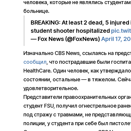
человека, которые не являлись студентами
больнице.
BREAKING: At least 2 dead, 5 injured
student shooter hospitalized
pic.tw
— Fox News (@FoxNews)
April 17, 2
Изначально CBS News, ссылаясь на предс
сообщил
, что пострадавшие были госпита
HealthCare. Один человек, как утверждал
состоянии, остальные — в тяжелом. Сейча
удовлетворительное.
Представители правоохранительных орган
студент FSU, получил огнестрельное ранен
под стражу с травмами, не представляющи
полиции, у студента при себе был пистоле