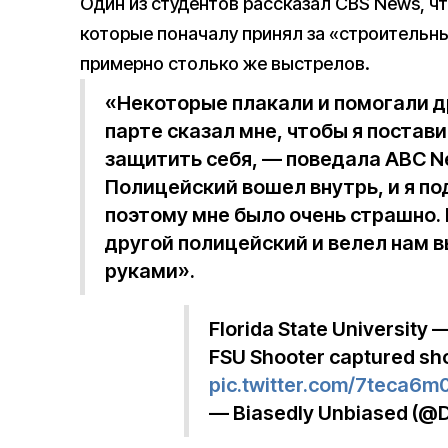
Один из студентов рассказал CBS News, ч
которые поначалу принял за «строительн
примерно столько же выстрелов.
«Некоторые плакали и помогали др
парте сказал мне, чтобы я постав
защитить себя, — поведала ABC N
Полицейский вошел внутрь, и я по
поэтому мне было очень страшно. 
другой полицейский и велел нам в
руками».
Florida State University 
FSU Shooter captured sho
pic.twitter.com/7teca6m
— Biasedly Unbiased (@