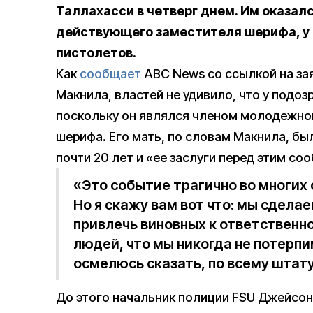
Таллахасси в четверг днем. Им оказал
действующего заместителя шерифа, у к
пистолетов.
Как
сообщает
ABC News со ссылкой на за
Макнила, властей не удивило, что у подо
поскольку он являлся членом молодежног
шерифа. Его мать, по словам Макнила, б
почти 20 лет и «ее заслуги перед этим 
«Это событие трагично во многих
Но я скажу вам вот что: мы сдела
привлечь виновных к ответственно
людей, что мы никогда не потерпим
осмелюсь сказать, по всему штату 
До этого начальник полиции FSU Джейсо