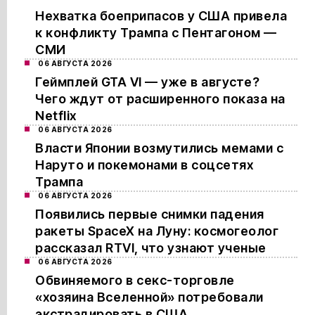
Нехватка боеприпасов у США привела
к конфликту Трампа с Пентагоном —
СМИ
06 АВГУСТА 2026
Геймплей GTA VI — уже в августе?
Чего ждут от расширенного показа на
Netflix
06 АВГУСТА 2026
Власти Японии возмутились мемами с
Наруто и покемонами в соцсетях
Трампа
06 АВГУСТА 2026
Появились первые снимки падения
ракеты SpaceX на Луну: космогеолог
рассказал RTVI, что узнают ученые
06 АВГУСТА 2026
Обвиняемого в секс-торговле
«хозяина Вселенной» потребовали
экстрадировать в США