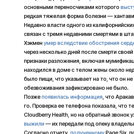
основными переносчиками которого
выст
редкая тяжелая форма болезни — хантав
Недавно власти одного из калифорнийски
связан с тремя недавними смертями в шта
Хэкмен
умер вследствие обострения серд
через несколько дней после смерти свое
признаки разложения, включая мумификаци
находился в доме с телом жены около нед
было пищи, что указывает на то, что он не
обезвоживания зафиксировано не было.
Позже
появилась информация
, что Аракав
го. Проверка ее телефона показала, что т
Cloudberry Health, но на обратный звонок 
выжили
— их передали под опеку владель
Согласно отчету,
полученному
Page Six, 