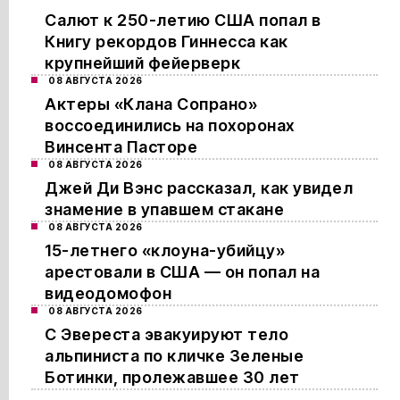
Салют к 250-летию США попал в
Книгу рекордов Гиннесса как
крупнейший фейерверк
08 АВГУСТА 2026
Актеры «Клана Сопрано»
воссоединились на похоронах
Винсента Пасторе
08 АВГУСТА 2026
Джей Ди Вэнс рассказал, как увидел
знамение в упавшем стакане
08 АВГУСТА 2026
15-летнего «клоуна-убийцу»
арестовали в США — он попал на
видеодомофон
08 АВГУСТА 2026
С Эвереста эвакуируют тело
альпиниста по кличке Зеленые
Ботинки, пролежавшее 30 лет