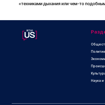
«техниками дыхания или чем-то подобны
Разд
Общест
Политик
Эконом
Происш
Культур
Наука и