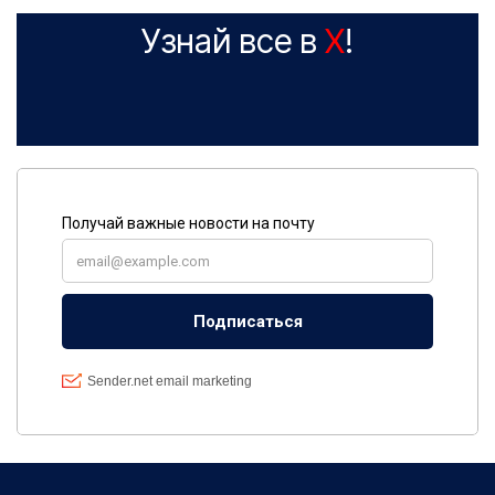
Узнай все в
X
!