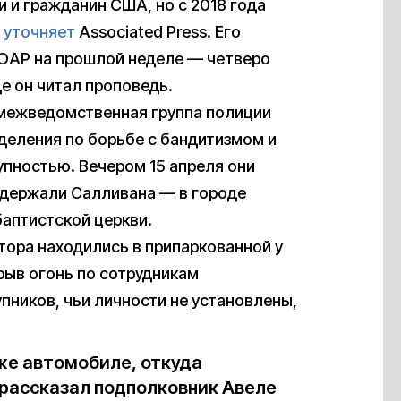
 и гражданин США, но с 2018 года
,
уточняет
Associated Press. Его
ЮАР на прошлой неделе — четверо
е он читал проповедь.
 межведомственная группа полиции
деления по борьбе с бандитизмом и
упностью. Вечером 15 апреля они
, держали Салливана — в городе
баптистской церкви.
стора находились в припаркованной у
рыв огонь по сотрудникам
упников, чьи личности не установлены,
же автомобиле, откуда
рассказал подполковник Авеле