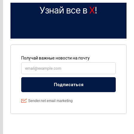
Узнай все в
X
!