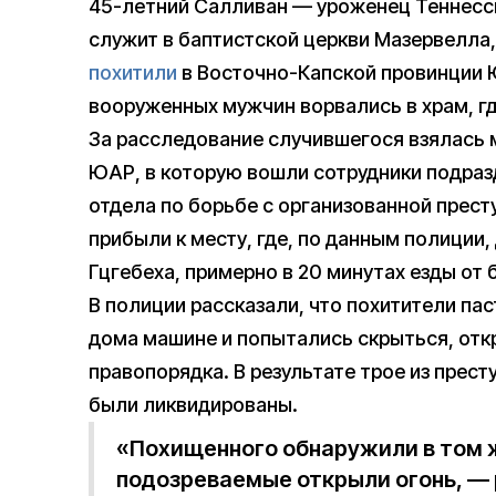
45-летний Салливан — уроженец Теннесси
служит в баптистской церкви Мазервелла
похитили
в Восточно-Капской провинции 
вооруженных мужчин ворвались в храм, гд
За расследование случившегося взялась
ЮАР, в которую вошли сотрудники подраз
отдела по борьбе с организованной прест
прибыли к месту, где, по данным полиции
Гцгебеха, примерно в 20 минутах езды от 
В полиции рассказали, что похитители па
дома машине и попытались скрыться, отк
правопорядка. В результате трое из прест
были ликвидированы.
«Похищенного обнаружили в том 
подозреваемые открыли огонь, — 