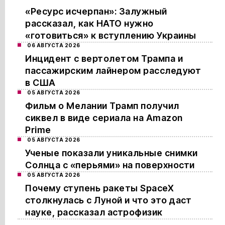
«Ресурс исчерпан»: Залужный
рассказал, как НАТО нужно
«готовиться» к вступлению Украины
06 АВГУСТА 2026
Инцидент с вертолетом Трампа и
пассажирским лайнером расследуют
в США
05 АВГУСТА 2026
Фильм о Мелании Трамп получил
сиквел в виде сериала на Amazon
Prime
05 АВГУСТА 2026
Ученые показали уникальные снимки
Солнца с «перьями» на поверхности
05 АВГУСТА 2026
Почему ступень ракеты SpaceX
столкнулась с Луной и что это даст
науке, рассказал астрофизик