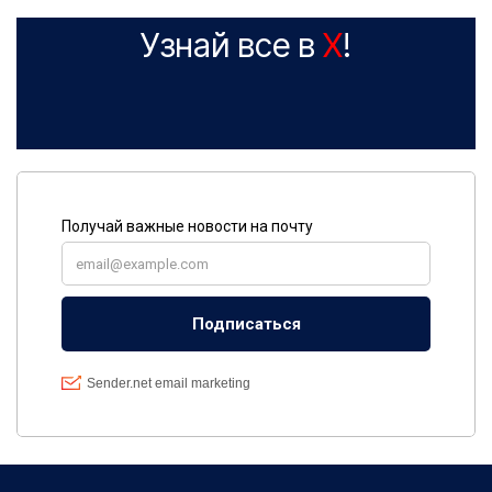
Узнай все в
X
!