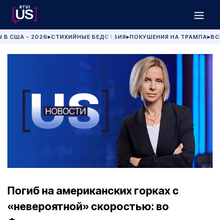
 В США - 2026
СТИХИЙНЫЕ БЕДСТВИЯ
ПОКУШЕНИЯ НА ТРАМПА
ВС
▶
▶
▶
Погиб на американских горках с
«невероятной» скоростью: во