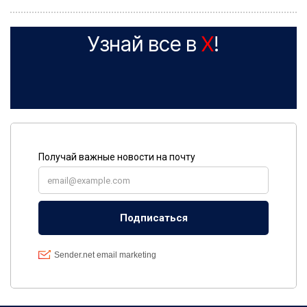
Узнай все в
X
!