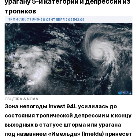
урагану 5-й категории и депрессии из
тропиков
ПРОИСШЕСТВИЯ
28 СЕНТЯБРЯ 2025
13:09
CSU/CIRA & NOAA
З
она непогоды
Invest 94L усилилась до
состояния тропической депрессии и к концу
выходных в статусе шторма или урагана
под названием «Имельда» (Imelda) принесет