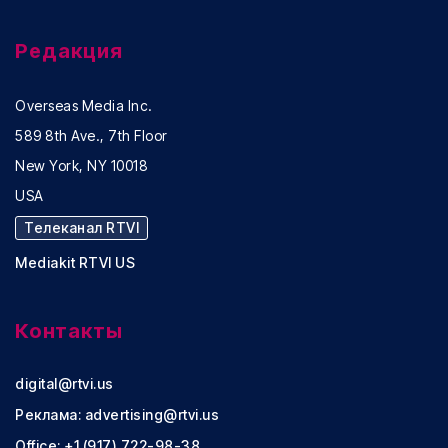
Редакция
Overseas Media Inc.
589 8th Ave., 7th Floor
New York, NY 10018
USA
Телеканал RTVI
Mediakit RTVI US
Контакты
digital@rtvi.us
Реклама:
advertising@rtvi.us
Office: +1 (917) 722-98-38