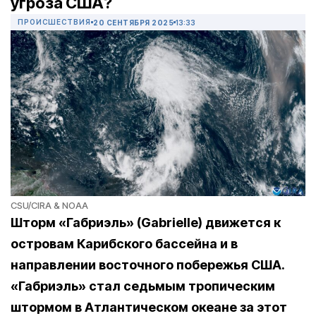
угроза США?
ПРОИСШЕСТВИЯ
20 СЕНТЯБРЯ 2025
13:33
CSU/CIRA & NOAA
Шторм «Габриэль» (Gabrielle) движется к
островам Карибского бассейна и в
направлении восточного побережья США.
«Габриэль» стал седьмым тропическим
штормом в Атлантическом океане за этот