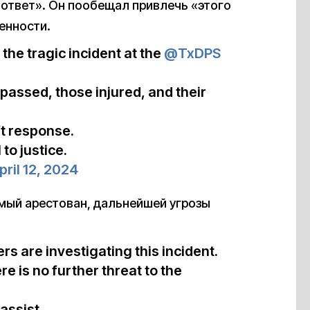
 ответ». Он пообещал привлечь «этого
енности.
 the tragic incident at the
@TxDPS
 passed, those injured, and their
ft response.
 to justice.
pril 12, 2024
емый арестован, дальнейшей угрозы
s are investigating this incident.
e is no further threat to the
assist.