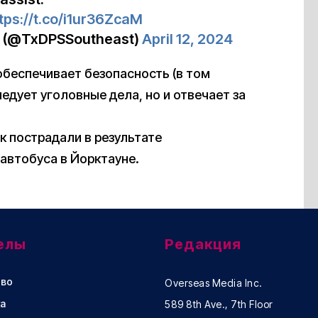
tps://t.co/i1ur36ZcaM
n (@TxDPSSoutheast)
April 12, 2024
 обеспечивает безопасность (в том
едует уголовные дела, но и отвечает за
ек пострадали в результате
автобуса в Йорктауне.
елы
Редакция
во
Overseas Media Inc.
а
589 8th Ave., 7th Floor