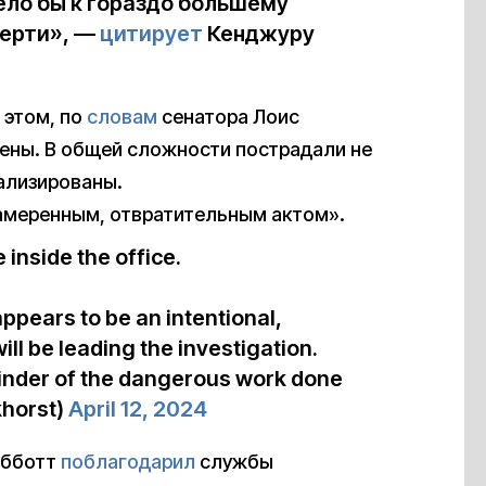
ело бы к гораздо большему
мерти», —
цитирует
Кенджуру
 этом, по
словам
сенатора Лоис
нены. В общей сложности пострадали не
ализированы.
амеренным, отвратительным актом».
 inside the office.
ppears to be an intentional,
ill be leading the investigation.
eminder of the dangerous work done
khorst)
April 12, 2024
Эбботт
поблагодарил
службы