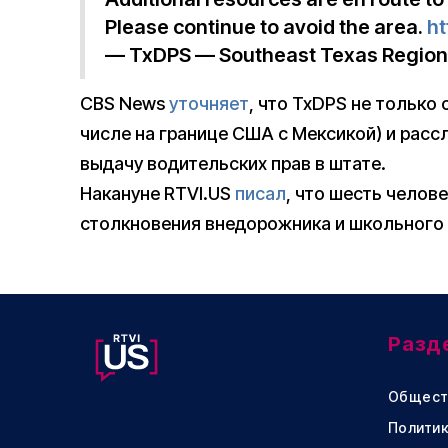
Please continue to avoid the area.
ht
— TxDPS — Southeast Texas Regio
CBS News
уточняет
, что TxDPS не только
числе на границе США с Мексикой) и рассл
выдачу водительских прав в штате.
Накануне RTVI.US
писал
, что шесть челов
столкновения внедорожника и школьного 
Разд
Общест
Политик