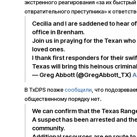
экстренного реагирования «за их быстрый
отвратительного преступника» к ответств
Cecilia and I are saddened to hear of
office in Brenham.
Join us in praying for the Texan who
loved ones.
I thank first responders for their swi
Texas will bring this heinous criminal
— Greg Abbott (@GregAbbott_TX)
A
В TxDPS позже
сообщили
, что подозрева
общественному порядку нет.
We can confirm that the Texas Ranger
A suspect has been arrested and ther
community.
Additional resources are en route to 