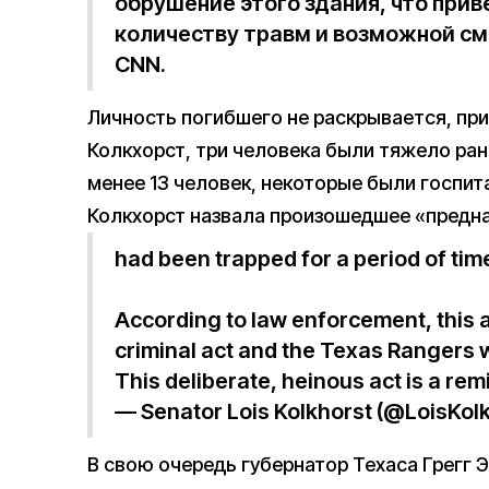
обрушение этого здания, что прив
количеству травм и возможной с
CNN.
Личность погибшего не раскрывается, при
Колкхорст, три человека были тяжело ра
менее 13 человек, некоторые были госпит
Колкхорст назвала произошедшее «предн
had been trapped for a period of time
According to law enforcement, this a
criminal act and the Texas Rangers w
This deliberate, heinous act is a r
— Senator Lois Kolkhorst (@LoisKol
В свою очередь губернатор Техаса Грегг 