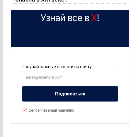
Узнай все в
X
!