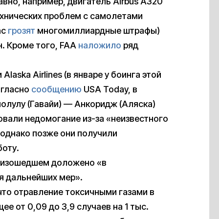
вно, например, двигатель Airbus A320
технических проблем с самолетами
ас
грозят
многомиллиардные штрафы)
н. Кроме того, FAA
наложило
ряд
aska Airlines (в январе у боинга этой
огласно
сообщению
USA Today, в
олулу (Гавайи) — Анкоридж (Аляска)
овали недомогание из-за «неизвестного
 однако позже они получили
боту.
роизошедшем доложено «в
я дальнейших мер».
 что отравление токсичными газами в
е от 0,09 до 3,9 случаев на 1 тыс.