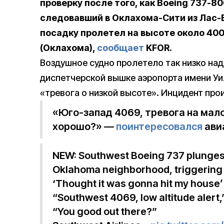
проверку после того, как Boeing 737-80
следовавший в Оклахома-Сити из Лас-В
посадку пролетел на высоте около 400
(Оклахома),
сообщает
KFOR.
Воздушное судно пролетело так низко над
диспетчерской вышке аэропорта имени У
«тревога о низкой высоте». Инцидент про
«Юго-запад 4069, тревога на мало
хорошо?» —
поинтересовался
ави
NEW: Southwest Boeing 737 plunges 
Oklahoma neighborhood, triggering a
‘Thought it was gonna hit my house’
“Southwest 4069, low altitude alert,”
“You good out there?”