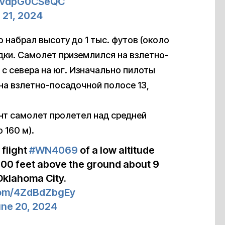
om/vdpG0CSeQC
 21, 2024
о набрал высоту до 1 тыс. футов (около
адки. Самолет приземлился на взлетно-
 с севера на юг. Изначально пилоты
на взлетно-посадочной полосе 13,
ент самолет пролетел над средней
 160 м).
 flight
#WN4069
of a low altitude
~500 feet above the ground about 9
Oklahoma City.
.com/4ZdBdZbgEy
ne 20, 2024