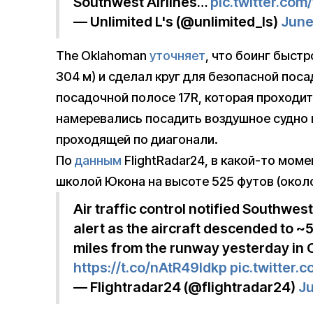
Southwest Airlines…
pic.twitter.c
— Unlimited L's (@unlimited_ls)
June
The Oklahoman
уточняет
, что боинг быстр
304 м) и сделал круг для безопасной пос
посадочной полосе 17R, которая проходит
намеревались посадить воздушное судно 
проходящей по диагонали.
По
данным
FlightRadar24, в какой-то мом
школой Юкона на высоте 525 футов (около
Air traffic control notified Southwest
alert as the aircraft descended to 
miles from the runway yesterday in 
https://t.co/nAtR49ldkp
pic.twitter
— Flightradar24 (@flightradar24)
Ju