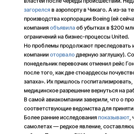
властей после череды происшествий. Неда
загорелся
в аэропорту в Чикаго. А из-за 
производства корпорации Boeing (ей сейч
компания
объявила
об убытках в $200 мл
ограничений на бизнес-процессы United.
Но проблемы продолжают преследовать и Al
компании
оторвало
дверную заглушку). С
понедельник перевозчик отменил рейс Гон
после того, как две стюардессы почувств
запаха». Их пришлось госпитализировать,
медицинское разрешение вернуться на ра
В самой авиакомпании заверили, что о п
соответствующие ведомства для приняти
Более ранние исследования
показывают
,
самолетах — редкое явление, составляюще