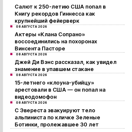
Салют к 250-летию США попал в
Книгу рекордов Гиннесса как
крупнейший фейерверк
08 АВГУСТА 2026
Актеры «Клана Сопрано»
воссоединились на похоронах
Винсента Пасторе
08 АВГУСТА 2026
Джей Ди Вэнс рассказал, как увидел
знамение в упавшем стакане
08 АВГУСТА 2026
15-летнего «клоуна-убийцу»
арестовали в США — он попал на
видеодомофон
08 АВГУСТА 2026
С Эвереста эвакуируют тело
альпиниста по кличке Зеленые
Ботинки, пролежавшее 30 лет