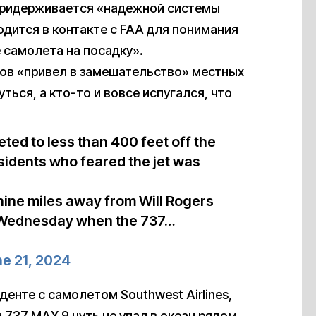
о придерживается «надежной системы
дится в контакте с FAA для понимания
 самолета на посадку».
тов «привел в замешательство» местных
ться, а кто-то и вовсе испугался, что
ted to less than 400 feet off the
sidents who feared the jet was
nine miles away from Will Rogers
on Wednesday when the 737…
e 21, 2024
енте с самолетом Southwest Airlines,
 737 MAX 9 чуть не упал в океан рядом