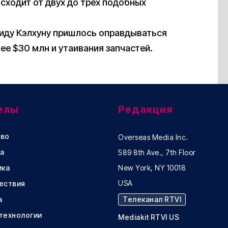
сходит от двух до трех подобных
эвиду Кэлхуну пришлось оправдываться
ее $30 млн и утаивания запчастей.
елы
Редакция
во
Overseas Media Inc.
а
589 8th Ave., 7th Floor
ика
New York, NY 10018
USA
ествия
а
Телеканал RTVI
 технологии
Mediakit RTVI US