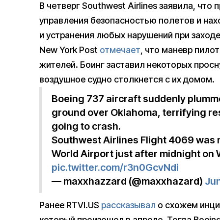
В четверг Southwest Airlines заявила, чт
управления безопасностью полетов и нахо
и устранения любых нарушений при заходе
New York Post
отмечает
, что маневр пило
жителей. Боинг заставил некоторых просну
воздушное судно столкнется с их домом.
Boeing 737 aircraft suddenly plumme
ground over Oklahoma, terrifying re
going to crash.
Southwest Airlines Flight 4069 was 
World Airport just after midnight 
pic.twitter.com/r3n0GcvNdi
— maxxhazzard (@maxxhazard)
Jun
Ранее RTVI.US
рассказывал
о схожем инцид
который произошел в апреле. Тогда Boeing