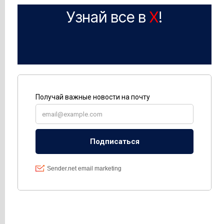
Узнай все в
X
!