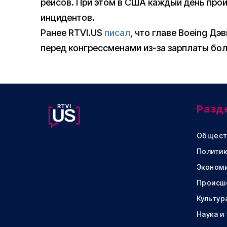
рейсов. При этом в США каждый день прои
инцидентов.
Ранее RTVI.US
писал
, что главе Boeing Д
перед конгрессменами из-за зарплаты бол
Разд
Общест
Политик
Эконом
Происш
Культур
Наука и