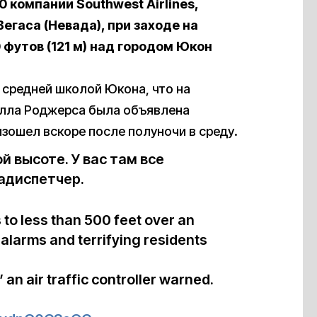
0 компании Southwest Airlines,
егаса (Невада), при заходе на
 футов (121 м) над городом Юкон
 средней школой Юкона, что на
илла Роджерса была объявлена
изошел вскоре после полуночи в среду.
й высоте. У вас там все
адиспетчер.
to less than 500 feet over an
larms and terrifying residents
 an air traffic controller warned.