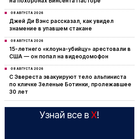
на похоронах Винсента Пасторе
08 АВГУСТА 2026
Джей Ди Вэнс рассказал, как увидел
знамение в упавшем стакане
08 АВГУСТА 2026
15-летнего «клоуна-убийцу» арестовали в
США — он попал на видеодомофон
08 АВГУСТА 2026
С Эвереста эвакуируют тело альпиниста
по кличке Зеленые Ботинки, пролежавшее
30 лет
Узнай все в
X
!