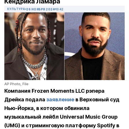
Кендрика Ламара
КУЛЬТУРА
26 НОЯБРЯ 2024
10:42
AP Photo, File
Компания Frozen Moments LLC рэпера
Дрейка подала
заявление
в Верховный суд
Нью-Йорка, в котором обвинила
музыкальный лейбл Universal Music Group
(UMG) и стриминговую платформу Spotify в