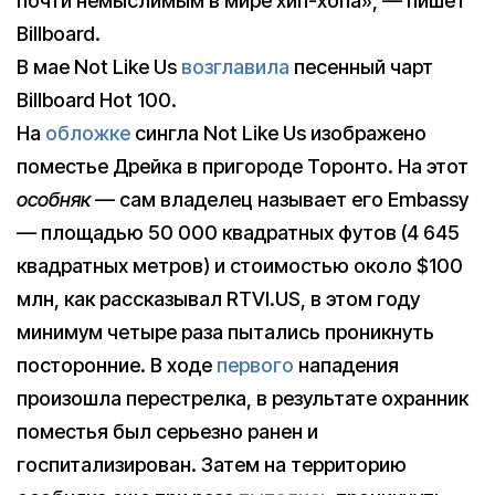
почти немыслимым в мире хип-хопа», — пишет
Billboard.
В мае Not Like Us
возглавила
песенный чарт
Billboard Hot 100.
На
обложке
сингла Not Like Us изображено
поместье Дрейка в пригороде Торонто. На этот
особняк
— сам владелец называет его Embassy
— площадью 50 000 квадратных футов (4 645
квадратных метров) и стоимостью около $100
млн, как рассказывал RTVI.US, в этом году
минимум четыре раза пытались проникнуть
посторонние. В ходе
первого
нападения
произошла перестрелка, в результате охранник
поместья был серьезно ранен и
госпитализирован. Затем на территорию