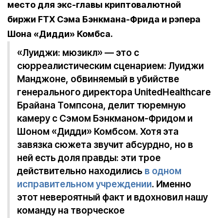
место для э
кс-главы криптовалютной
биржи FTX Сэма Бэнкмана-Фрида и рэпера
Шона «Дидди» Комбса.
«Луиджи: мюзикл» — это с
сюрреалистическим сценарием: Луиджи
Манджоне, обвиняемый в убийстве
генерального директора UnitedHealthcare
Брайана Томпсона, делит тюремную
камеру с Сэмом Бэнкманом-Фридом и
Шоном «Дидди» Комбсом. Хотя эта
завязка сюжета звучит абсурдно, но в
ней есть доля правды: эти трое
действительно находились
в одном
исправительном учреждении
. Именно
этот невероятный факт и вдохновил нашу
команду на творческое