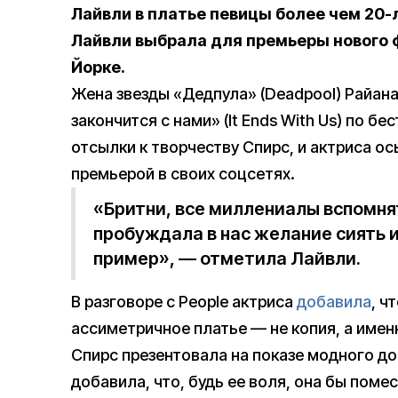
Лайвли в платье певицы более чем 20-
Лайвли выбрала для премьеры нового 
Йорке.
Жена звезды «Дедпула» (Deadpool) Райан
закончится с нами» (It Ends With Us) по б
отсылки к творчеству Спирс, и актриса о
премьерой в своих соцсетях.
«Бритни, все миллениалы вспомня
пробуждала в нас желание сиять и
пример», — отметила Лайвли.
В разговоре с People актриса
добавила
, ч
ассиметричное платье — не копия, а именн
Спирс презентовала на показе модного до
добавила, что, будь ее воля, она бы помес