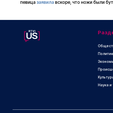
певица
заявила
вскоре, что ножи были бу
Разд
Общест
Политик
Эконом
Происш
Культур
Наука и