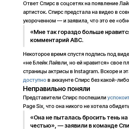
Ответ Спирс в соцсетях на появление Ла
артисток. Спирс предстала на видео в со
укороченном — и заявила, что это ее «об
«Мне так гораздо больше нравитс
комментарий ABC.
Некоторое время спустя подпись под виде
«не Блейк Лайвли, но ей нравится» свое п
страницы актрисы в Instagram. Вскоре и э
доступно
в аккаунте Спирс без какой-либо
Неправильно поняли
Представители Спирс поспешили
успокои
Page Six, что она никого не хотела обидет
«Она не пыталась бросить тень на 
честью», — заявили в команде Спи