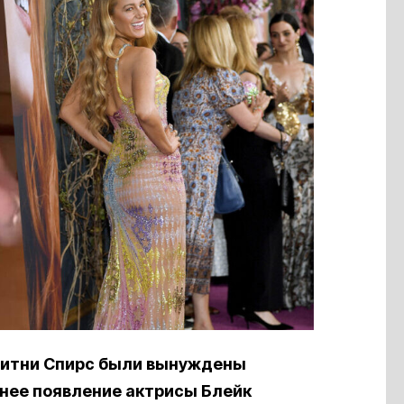
ритни Спирс были вынуждены
внее появление актрисы Блейк