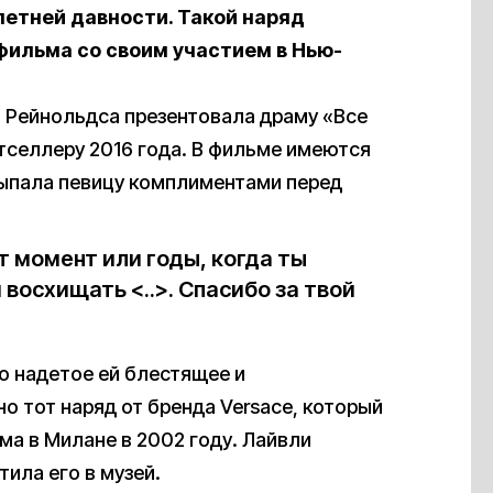
летней давности. Такой наряд
фильма со своим участием в Нью-
а Рейнольдса презентовала драму «Все
естселлеру 2016 года. В фильме имеются
сыпала певицу комплиментами перед
т момент или годы, когда ты
 восхищать <..>. Спасибо за твой
то надетое ей блестящее и
о тот наряд от бренда Versace, который
ма в Милане в 2002 году. Лайвли
тила его в музей.