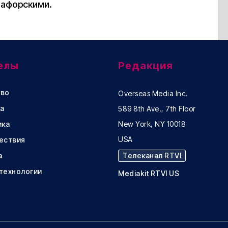
тафорскими.
елы
Редакция
во
Overseas Media Inc.
а
589 8th Ave., 7th Floor
ика
New York, NY 10018
USA
ествия
а
Телеканал RTVI
 технологии
Mediakit RTVI US