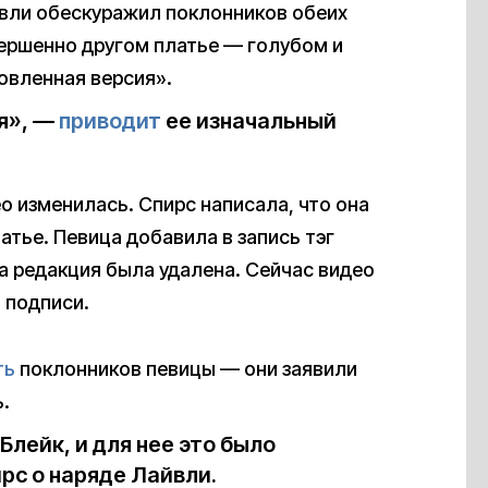
йвли обескуражил поклонников обеих
вершенно другом платье — голубом и
новленная версия».
я», —
приводит
ее изначальный
о изменилась. Спирс написала, что она
латье. Певица добавила в запись тэг
та редакция была удалена. Сейчас видео
 подписи.
ть
поклонников певицы — они заявили
ь.
Блейк, и для нее это было
рс о наряде Лайвли.