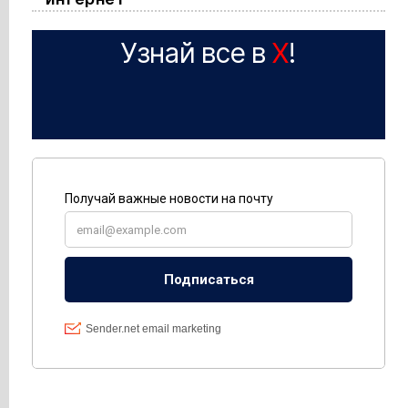
Узнай все в
X
!