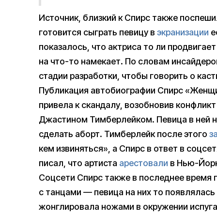
Источник, близкий к Спирс также поспешил
готовится сыграть певицу в
экранизации
е
показалось, что актриса то ли продвигает
на что-то намекает. По словам инсайдеро
стадии разработки, чтобы говорить о каст
Публикация автобиографии Спирс «Женщин
привела к скандалу, возобновив конфлик
Джастином Тимберлейком. Певица в ней н
сделать аборт. Тимберлейк после этого
з
кем извиняться», а Спирс в ответ в соцсе
писал, что артиста
арестовали
в Нью-Йорк
Соцсети Спирс также в последнее время 
с танцами — певица на них то появлялась 
жонглировала ножами в окружении испуга