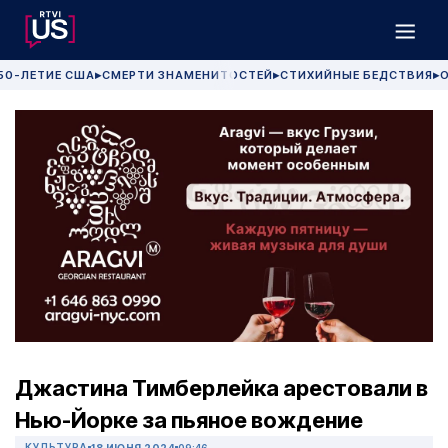
50-ЛЕТИЕ США
СМЕРТИ ЗНАМЕНИТОСТЕЙ
СТИХИЙНЫЕ БЕДСТВИЯ
О
▶
▶
▶
Джастина Тимберлейка арестовали в
Нью-Йорке за пьяное вождение
КУЛЬТУРА
18 ИЮНЯ 2024
09:46