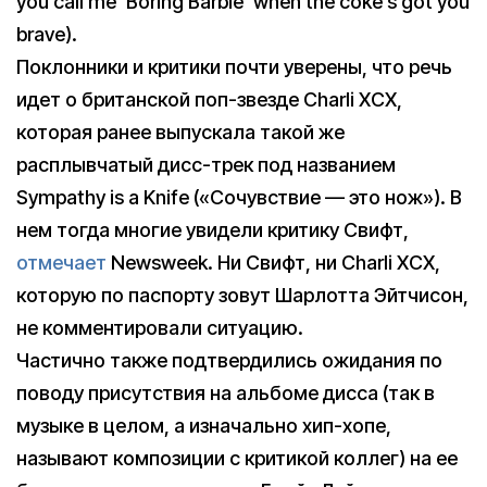
you call me ‘Boring Barbie’ when the coke’s got you
brave).
Поклонники и критики почти уверены, что речь
идет о британской поп-звезде Charli XCX,
которая ранее выпускала такой же
расплывчатый дисс-трек под названием
Sympathy is a Knife («Сочувствие — это нож»). В
нем тогда многие увидели критику Свифт,
отмечает
Newsweek. Ни Свифт, ни Сharli XCX,
которую по паспорту зовут Шарлотта Эйтчисон,
не комментировали ситуацию.
Частично также подтвердились ожидания по
поводу присутствия на альбоме дисса (так в
музыке в целом, а изначально хип-хопе,
называют композиции с критикой коллег) на ее