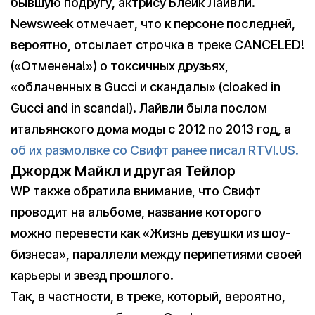
бывшую подругу, актрису Блейк Лайвли.
Newsweek отмечает, что к персоне последней,
вероятно, отсылает строчка в треке CANCELED!
(«Отменена!») о токсичных друзьях,
«облаченных в Gucci и скандалы» (cloaked in
Gucci and in scandal). Лайвли была послом
итальянского дома моды с 2012 по 2013 год, а
об их размолвке со Свифт ранее писал RTVI.US.
Джордж Майкл и другая Тейлор
WP также обратила внимание, что Свифт
проводит на альбоме, название которого
можно перевести как «Жизнь девушки из шоу-
бизнеса», параллели между перипетиями своей
карьеры и звезд прошлого.
Так, в частности, в треке, который, вероятно,