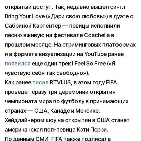
открытый доступ. Так, недавно вышел сингл
Bring Your Love («Дари свою любовь») в дуэте с
Сабриной Карпентер — певицы исполнили
песню вживую на фестивале Coachella в
прошлом месяце. На стриминговых платформах
и в формате визуализации на YouTube ранее
появился
еще один трек I Feel So Free («Я
чувствую себя так свободно»).
Как ранее
писал
RTVI.US, в этом году FIFA
проведет сразу три церемонии открытия
чемпионата мира по футболу в принимающих
странах — США, Канаде и Мексике.
Хейдлайнером шоу на открытии в США станет
американская поп-певица Кэти Перри.
По данным СМИ, FIFA также подписала