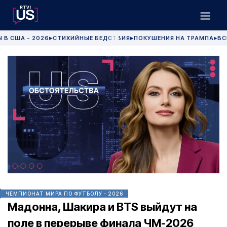
 В США - 2026
СТИХИЙНЫЕ БЕДСТВИЯ
ПОКУШЕНИЯ НА ТРАМПА
ВС
▶
▶
▶
ЧЕМПИОНАТ МИРА ПО ФУТБОЛУ - 2026
Мадонна, Шакира и BTS выйдут на
поле в перерыве финала ЧМ-2026