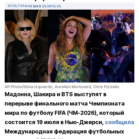
КУЛЬТУРА
14 МАЯ 2026
12:05
AP Photo/Silvia Izquierdo, Aurelien Morissard, Chris Pizzello
Мадонна, Шакира и BTS выступят в
перерыве финального матча Чемпионата
мира по футболу FIFA (ЧМ-2026), который
состоится 19 июля в Нью-Джерси,
сообщила
М
еждународная федерация футбольных