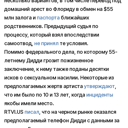
несколько вариантов, в том числе перевод под
домашний арест во Флориду в обмен на $55
млн залога и
паспорта
ближайших
родственников. Предыдущий судья по
процессу, который взял впоследствии
самоотвод,
не принял
те условия.
Помимо федерального дела, по которому 55-
летнему Дидди грозит пожизненное
заключение, к нему также поданы десятки
исков о сексуальном насилии. Некоторые из
предполагаемых жертв артиста
утверждают
,
что им было по 10 и 13 лет, когда
инциденты
якобы имели место.
RTVI.US
писал
, что на черном рынке оказался
предполагаемый телефон Дидди с данными за