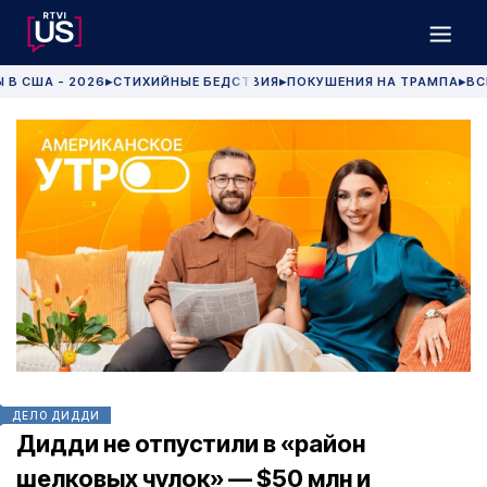
 В США - 2026
СТИХИЙНЫЕ БЕДСТВИЯ
ПОКУШЕНИЯ НА ТРАМПА
ВС
▶
▶
▶
ДЕЛО ДИДДИ
Дидди не отпустили в «район
шелковых чулок» — $50 млн и