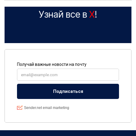
Узнай все в
X
!