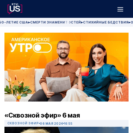
50-ЛЕТИЕ США
СМЕРТИ ЗНАМЕНИТОСТЕЙ
СТИХИЙНЫЕ БЕДСТВИЯ
О
▶
▶
▶
«Сквозной эфир» 6 мая
СКВОЗНОЙ ЭФИР
06 МАЯ 2024
16:55