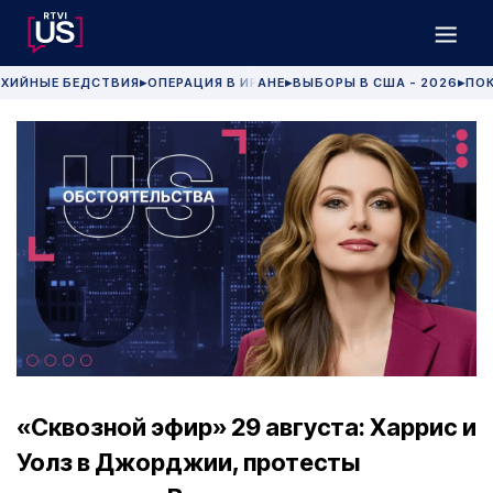
ХИЙНЫЕ БЕДСТВИЯ
ОПЕРАЦИЯ В ИРАНЕ
ВЫБОРЫ В США - 2026
ПОК
▶
▶
▶
«Сквозной эфир» 29 августа: Харрис и
Уолз в Джорджии, протесты