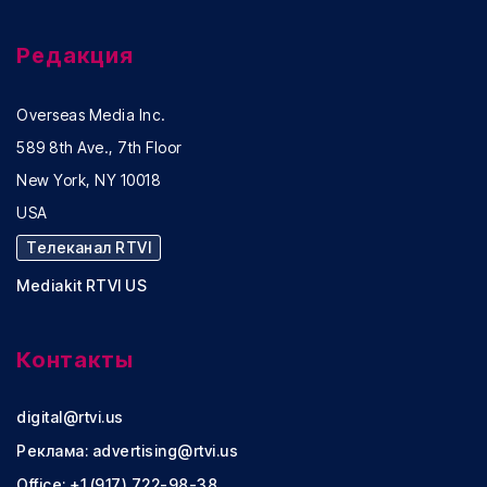
Редакция
Overseas Media Inc.
589 8th Ave., 7th Floor
New York, NY 10018
USA
Телеканал RTVI
Mediakit RTVI US
Контакты
digital@rtvi.us
Реклама:
advertising@rtvi.us
Office: +1 (917) 722-98-38