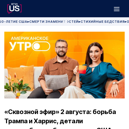
50-ЛЕТИЕ США
СМЕРТИ ЗНАМЕНИТОСТЕЙ
СТИХИЙНЫЕ БЕДСТВИЯ
О
▶
▶
▶
«Сквозной эфир» 2 августа: борьба
Трампа и Харрис, детали