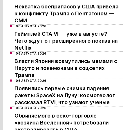
Нехватка боеприпасов у США привела
к конфликту Трампа с Пентагоном —
СМИ
06 АВГУСТА 2026
Геймплей GTA VI — уже в августе?
Чего ждут от расширенного показа на
Netflix
06 АВГУСТА 2026
Власти Японии возмутились мемами с
Наруто и покемонами в соцсетях
Трампа
06 АВГУСТА 2026
Появились первые снимки падения
ракеты SpaceX на Луну: космогеолог
рассказал RTVI, что узнают ученые
06 АВГУСТА 2026
Обвиняемого в секс-торговле
«хозяина Вселенной» потребовали
экстрадировать в США