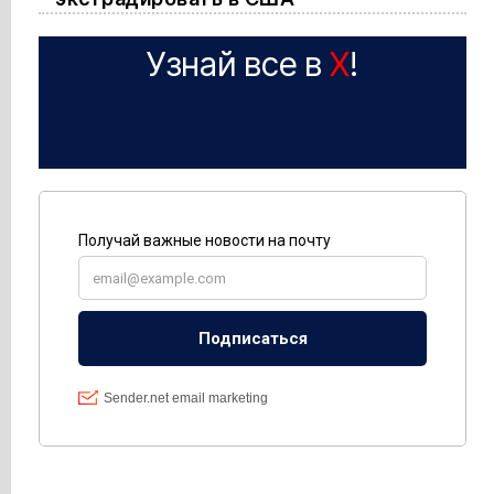
Узнай все в
X
!