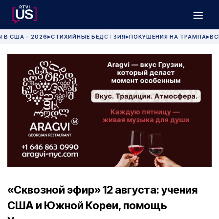
 В США - 2026
СТИХИЙНЫЕ БЕДСТВИЯ
ПОКУШЕНИЯ НА ТРАМПА
ВС
▶
▶
▶
«Сквозной эфир» 12 августа: учения
США и Южной Кореи, помощь