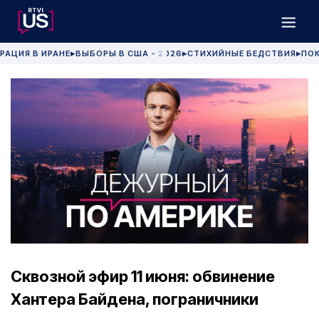
РАЦИЯ В ИРАНЕ
ВЫБОРЫ В США - 2026
СТИХИЙНЫЕ БЕДСТВИЯ
ПОК
▶
▶
▶
Сквозной эфир 11 июня: обвинение
Хантера Байдена, пограничники