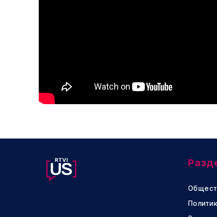
Разд
Общест
Политик