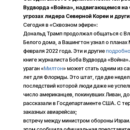
Вудворда «Война», надвигающемся на 
угрозах лидера Северной Кореи и друг
Сегодня в «Сквозном эфире»:
Дональд Трамп продолжал общаться с Вл
Белого дома, а Вашингтон узнал о планах
февраля 2022 года. Эти и другие
подробно
книге журналиста Боба Вудворда «Война».
ураган «
Милтон
» может стать одним из с
лет для Флориды. Это штат, где две недел
последствий которой люди даже не успели
число американцев, покинувших Ливан, до
рассказали в Госдепартаменте США. С тер
заказных авиарейсах;
встречу между министром обороны Израил
этом сообщила официальная представите