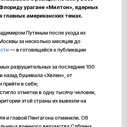
Флориду урагане «Милтон», ядерных
их главных американских темах.
адимиром Путиным после ухода из
 Москвы за несколько месяцев до
сти
— в готовящейся к публикации
амых разрушительных за последние 100
и назад бушевала «Хелен», от
 прийти в себя;
стигло отметки в одну тысячу человек,
ритории этой страны их вывезли на
я и главой Пентагона отменили. Об
льница военного ведомства Сабрина