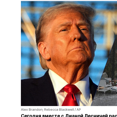
Alex Brandon; Rebecca Blackwell / AP
Сегодня вместе с Дианой Лесничей рас