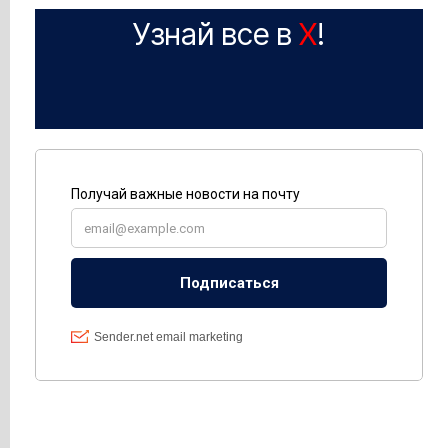
Узнай все в
X
!