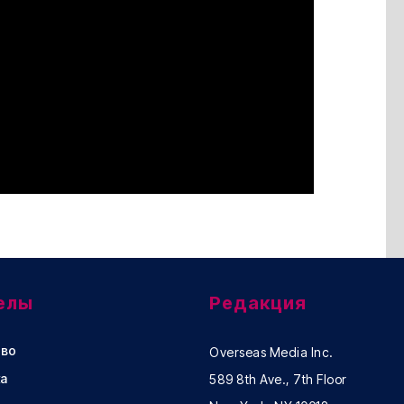
елы
Редакция
во
Overseas Media Inc.
а
589 8th Ave., 7th Floor