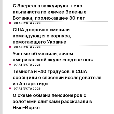
С Эвереста эвакуируют тело
альпиниста по кличке Зеленые
Ботинки, пролежавшее 30 лет
08 АВГУСТА 2026
США досрочно сменили
командующего корпуса,
помогающего Украине
08 АВГУСТА 2026
Ученые объяснили, зачем
американской акуле «подсветка»
07 АВГУСТА 2026
Темнота и -40 градусов: в США
сообщили о спасении исследователя
из Антарктиды
07 АВГУСТА 2026
О схеме обмана пенсионеров с
золотыми слитками рассказали в
Нью-Йорке