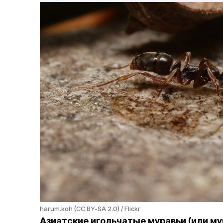
harum.koh (CC BY-SA 2.0) / Flickr
Азиатские игольчатые муравьи (или м