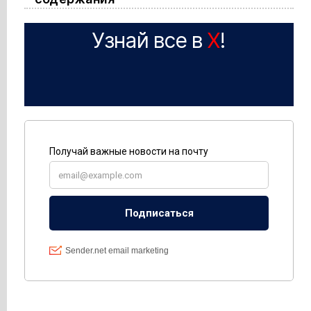
Узнай все в
X
!