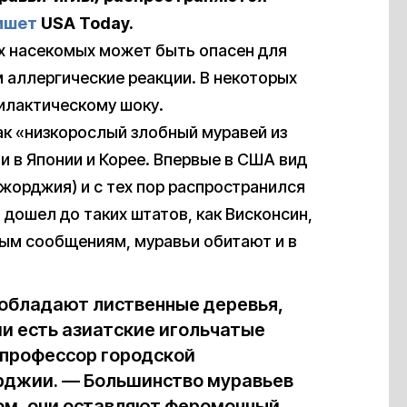
ишет
USA Today.
х насекомых может быть опасен для
 аллергические реакции. В некоторых
филактическому шоку.
как «низкорослый злобный муравей из
 и в Японии и Корее. Впервые в США вид
Джорджия) и с тех пор распространился
дошел до таких штатов, как Висконсин,
ым сообщениям, муравьи обитают и в
реобладают лиственные деревья,
ми есть азиатские игольчатые
 профессор городской
рджии. — Большинство муравьев
сом, они оставляют феромонный