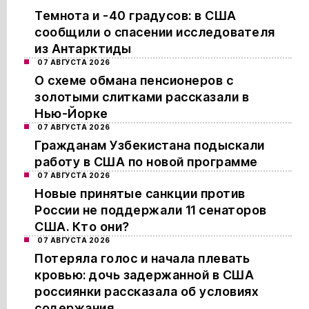
Темнота и -40 градусов: в США
сообщили о спасении исследователя
из Антарктиды
07 АВГУСТА 2026
О схеме обмана пенсионеров с
золотыми слитками рассказали в
Нью-Йорке
07 АВГУСТА 2026
Гражданам Узбекистана подыскали
работу в США по новой программе
07 АВГУСТА 2026
Новые принятые санкции против
России не поддержали 11 сенаторов
США. Кто они?
07 АВГУСТА 2026
Потеряла голос и начала плевать
кровью: дочь задержанной в США
россиянки рассказала об условиях
содержания