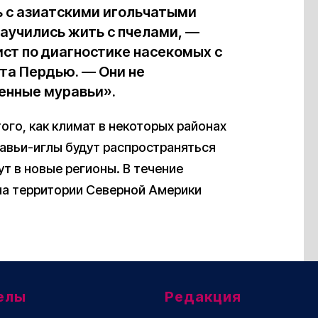
ь с азиатскими игольчатыми
научились жить с пчелами, —
ст по диагностике насекомых с
та Пердью. — Они не
ненные муравьи».
ого, как климат в некоторых районах
авьи-иглы будут распространяться
ут в новые регионы. В течение
на территории Северной Америки
елы
Редакция