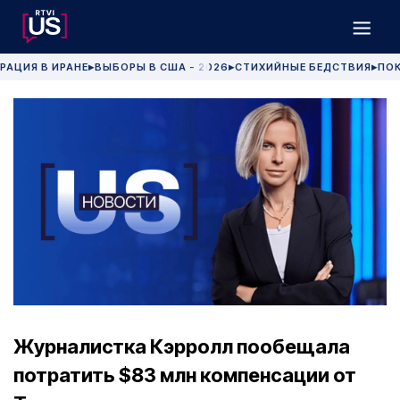
РАЦИЯ В ИРАНЕ
ВЫБОРЫ В США - 2026
СТИХИЙНЫЕ БЕДСТВИЯ
ПОК
▶
▶
▶
Журналистка Кэрролл пообещала
потратить $83 млн компенсации от